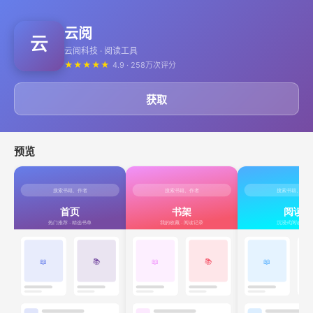
云阅
云阅科技 · 阅读工具
★
★
★
★
★
4.9 · 258万次评分
获取
预览